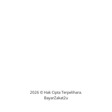
maklumbalasaduan@zakatselangor.com.my
+6016-2279132
No. 22A, Blok B, Jalan PPAJ 2/2, Pusat
Perdagangan Alam Jaya, 42300 Bandar Puncak
Alam, Selangor.
Isnin – Ahad : 24 Jam
Mohon Bantuan Zakat
2026 © Hak Cipta Terpelihara.
BayarZakat2u