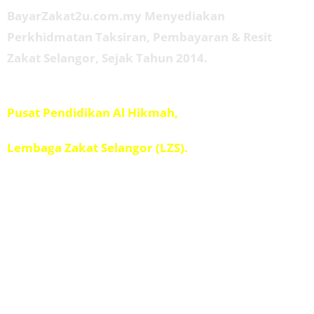
BayarZakat2u.com.my Menyediakan
Perkhidmatan Taksiran, Pembayaran & Resit
Zakat Selangor, Sejak Tahun 2014.
Diuruskan oleh
Pusat Pendidikan Al Hikmah,
Penolong Amil IPIS,
Lembaga Zakat Selangor (LZS).
Kad Kuasa
Kalkulator Zakat