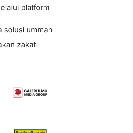
lalui platform
a solusi ummah
akan zakat