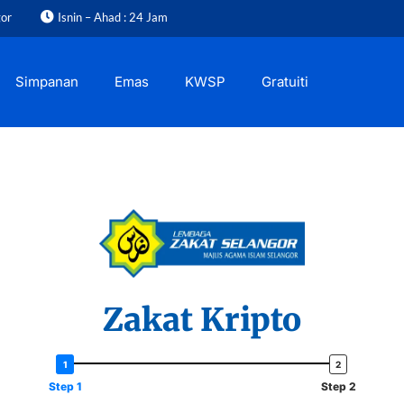
gor
Isnin – Ahad : 24 Jam
Simpanan
Emas
KWSP
Gratuiti
Zakat Kripto
Step 1
Step 2