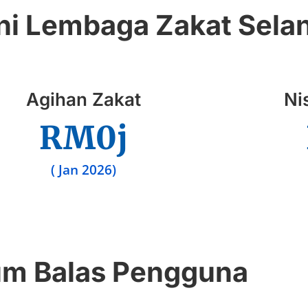
kini Lembaga Zakat Sela
Agihan Zakat
Ni
RM
0
j
( Jan 2026)
m Balas Pengguna