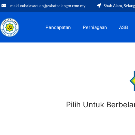
maklumbalasaduan@zakatselangor.com.my
Shah Alam, Selan
Pendapatan
Perniagaan
ASB
Pilih Untuk Berbel