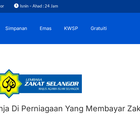
gor
Isnin – Ahad : 24 Jam
Simpanan
Emas
KWSP
Gratuiti
anja Di Perniagaan Yang Membayar Zak