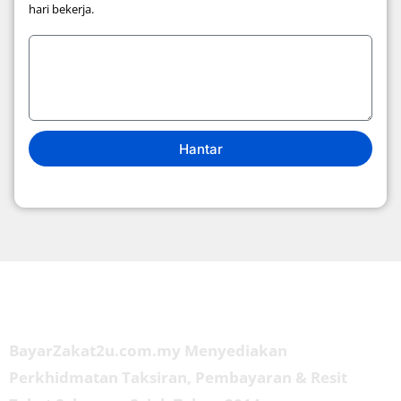
hari bekerja.
Hantar
Tentang Kami
BayarZakat2u.com.my Menyediakan
Perkhidmatan Taksiran, Pembayaran & Resit