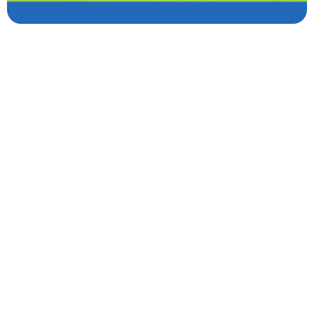
Kalkulator Zakat
Zakat Pendapatan
Zakat Perniagaan
Zakat ASB
Zakat KWSP
Zakat Simpanan
Zakat Emas
Zakat Fitrah
Zakat Harta
Zakat Gratuiti
Zakat Emas Perhiasan