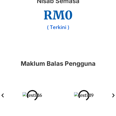
Nisab Semasa
RM
0
( Terkini )
Maklum Balas Pengguna