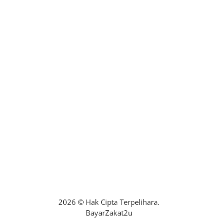
maklumbalasaduan@zakatselangor.com.my
+6016-2279132
No. 22A, Blok B, Jalan PPAJ 2/2, Pusat
Perdagangan Alam Jaya, 42300 Bandar Puncak
Alam, Selangor.
Isnin – Ahad : 24 Jam
Mohon Bantuan Zakat
2026 © Hak Cipta Terpelihara.
BayarZakat2u