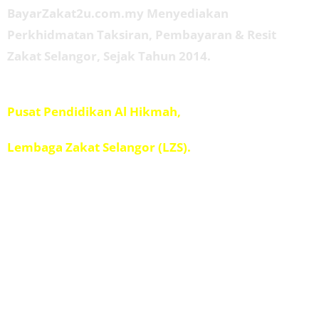
BayarZakat2u.com.my Menyediakan
Perkhidmatan Taksiran, Pembayaran & Resit
Zakat Selangor, Sejak Tahun 2014.
Diuruskan oleh
Pusat Pendidikan Al Hikmah,
Penolong Amil IPIS,
Lembaga Zakat Selangor (LZS).
Kad Kuasa
Kalkulator Zakat