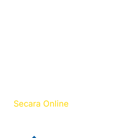
Bayar Zakat
Selangor
Secara Online
Dapatkan Resit Zakat & 100% Rebat
Cukai LHDN.