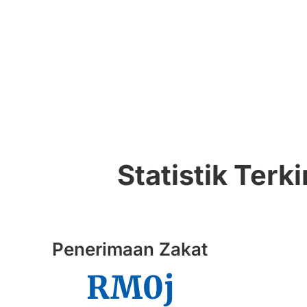
Statistik Ter
Penerimaan Zakat
RM
0
j