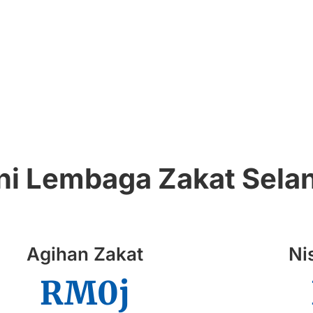
kini Lembaga Zakat Sela
Agihan Zakat
Ni
RM
0
j