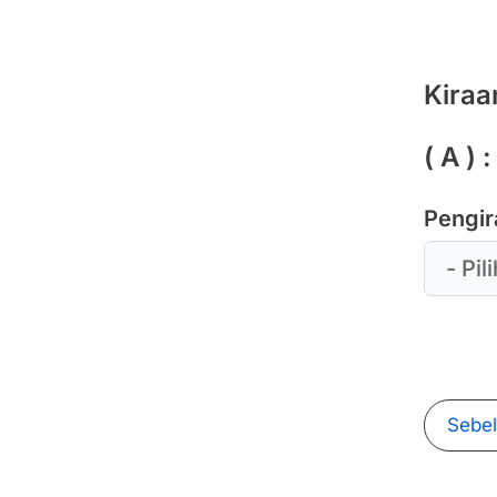
Kiraa
( A )
Pengir
Sebe