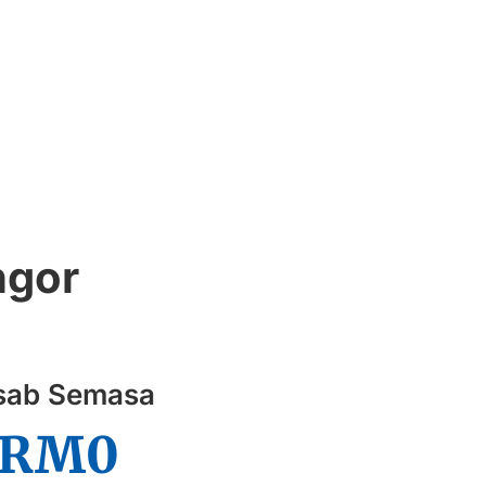
ngor
sab Semasa
RM
0