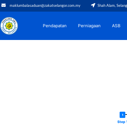
maklumbalasaduan@zakatselangor.com.my
Shah Alam, Selan
Pendapatan
Perniagaan
ASB
Step 