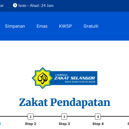
gor
Isnin – Ahad : 24 Jam
Simpanan
Emas
KWSP
Gratuiti
Zakat Pendapatan
1
Step 2
Step 3
Step 4