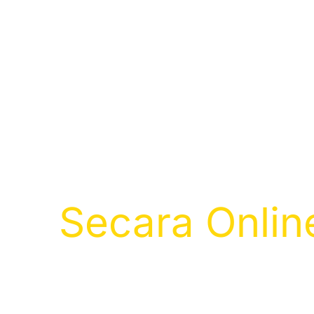
Bayar Zak
Selangor
Secara Onlin
Dapatkan Resit Zakat & 100% Rebat 